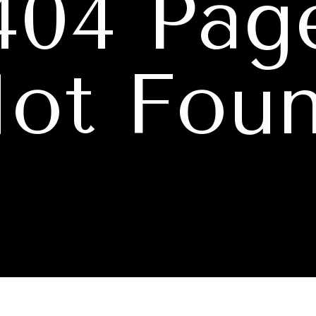
404 Pag
ot Fou